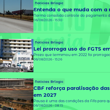
Noticias Brlogic
Entenda o que muda com a n
Norma consolida controle do pagamento do
06/08/2026 • 15:30
Noticias Brlogic
Lei prorroga uso do FGTS em
Prazo que termimou em 2022 foi prorroga
06/08/2026 • 15:26
Noticias Brlogic
CBF reforça paralisação da
em 2027
Pausa é uma das condições da Fifa para q
06/08/2026 • 08:15