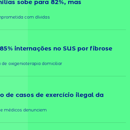
ílias sobe para 82%, mas
mprometida com dívidas
5% internações no SUS por fibrose
e oxigenioterapia domiciliar
o de casos de exercício ilegal da
o e médicos denunciem