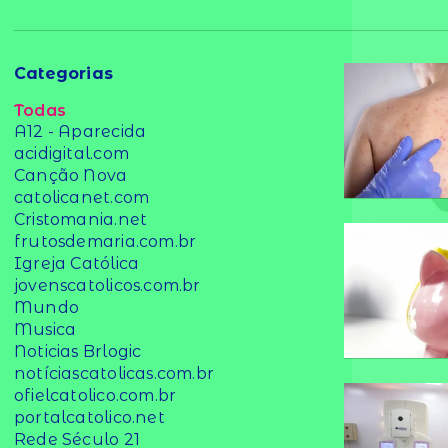
Categorias
Todas
A12 - Aparecida
acidigital.com
Canção Nova
catolicanet.com
Cristomania.net
frutosdemaria.com.br
Igreja Católica
jovenscatolicos.com.br
Mundo
Musica
Noticias Brlogic
notíciascatolicas.com.br
ofielcatolico.com.br
portalcatolico.net
Rede Século 21