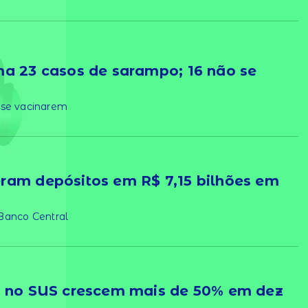
ma 23 casos de sarampo; 16 não se
 se vacinarem
ram depósitos em R$ 7,15 bilhões em
 Banco Central
a no SUS crescem mais de 50% em dez