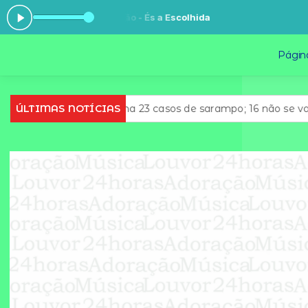
r e Adoração - És a Escolhida
Página
ulo confirma 23 casos de sarampo; 16 não se vacinaram
ÚLTIMAS NOTÍCIAS
R