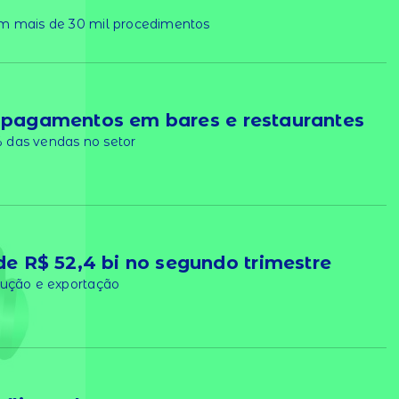
om mais de 30 mil procedimentos
s pagamentos em bares e restaurantes
 das vendas no setor
de R$ 52,4 bi no segundo trimestre
dução e exportação