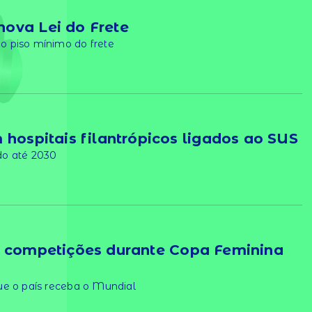
ova Lei do Frete
 piso mínimo do frete
 hospitais filantrópicos ligados ao SUS
do até 2030
s competições durante Copa Feminina
ue o país receba o Mundial