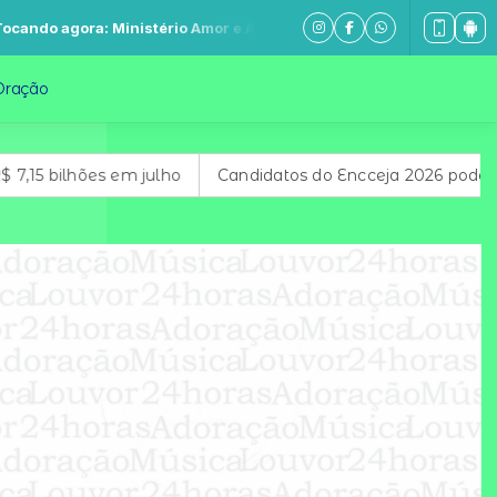
nistério Amor e Adoração - És a Escolhida
Oração
em julho
Candidatos do Encceja 2026 podem consultar o ca