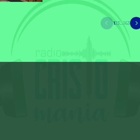
1
2
3
...
163