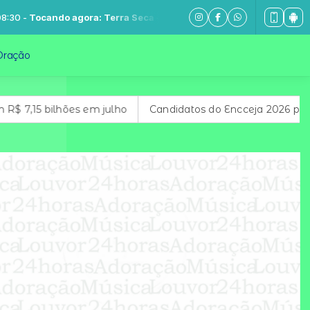
 -
Tocando agora: Terra Seca - Fraternidade São João Paulo
Oração
,15 bilhões em julho
Candidatos do Encceja 2026 podem co