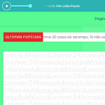
ra: Terra Seca - Fraternidade São João Paulo
Página
do de São Paulo confirma 23 casos de sarampo; 16 não se va
ÚLTIMAS NOTÍCIAS