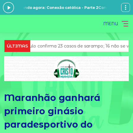
-
Tocando agora: Conexão católica - Parte 2
Conexão Católica com Fab
MENU
 Paulo confirma 23 casos de sarampo; 16 não se vacinaram
ÚLTIMAS
Maranhão ganhará
primeiro ginásio
paradesportivo do