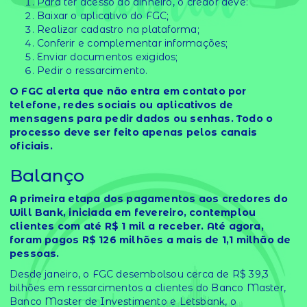
Para ter acesso ao dinheiro, o credor deve:
Baixar o aplicativo do FGC;
Realizar cadastro na plataforma;
Conferir e complementar informações;
Enviar documentos exigidos;
Pedir o ressarcimento.
O FGC alerta que não entra em contato por
telefone, redes sociais ou aplicativos de
mensagens para pedir dados ou senhas. Todo o
processo deve ser feito apenas pelos canais
oficiais.
Balanço
A primeira etapa dos pagamentos aos credores do
Will Bank, iniciada em fevereiro, contemplou
clientes com até R$ 1 mil a receber. Até agora,
foram pagos R$ 126 milhões a mais de 1,1 milhão de
pessoas.
Desde janeiro, o FGC desembolsou cerca de R$ 39,3
bilhões em ressarcimentos a clientes do Banco Master,
Banco Master de Investimento e Letsbank, o