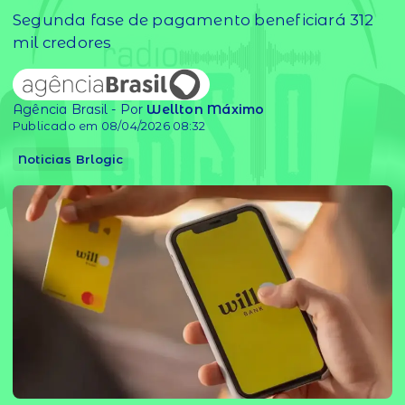
Segunda fase de pagamento beneficiará 312
mil credores
Agência Brasil - Por
Wellton Máximo
Publicado em 08/04/2026 08:32
Noticias Brlogic