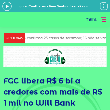
o agora: Canthares - Vem Senhor Jesus
Paz e Alegria com Espírito S
MENU
ulo confirma 23 casos de sarampo; 16 não se vacinaram
ÚLTIMAS
R
FGC libera R$ 6 bi a
credores com mais de R$
1 mil no Will Bank